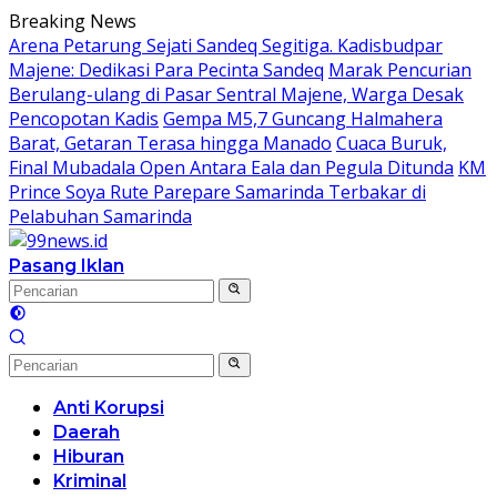
Langsung
Breaking News
ke
Arena Petarung Sejati Sandeq Segitiga. Kadisbudpar
konten
Majene: Dedikasi Para Pecinta Sandeq
Marak Pencurian
Berulang-ulang di Pasar Sentral Majene, Warga Desak
Pencopotan Kadis
Gempa M5,7 Guncang Halmahera
Barat, Getaran Terasa hingga Manado
Cuaca Buruk,
Final Mubadala Open Antara Eala dan Pegula Ditunda
KM
Prince Soya Rute Parepare Samarinda Terbakar di
Pelabuhan Samarinda
Pasang Iklan
Anti Korupsi
Daerah
Hiburan
Kriminal