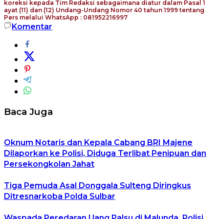
koreksi kepada Tim Redaksi sebagaimana diatur dalam Pasal 1
ayat (11) dan (12) Undang-Undang Nomor 40 tahun 1999 tentang
Pers melalui WhatsApp : 081952216997
Komentar
Baca Juga
Oknum Notaris dan Kepala Cabang BRI Majene
Dilaporkan ke Polisi, Diduga Terlibat Penipuan dan
Persekongkolan Jahat
Tiga Pemuda Asal Donggala Sulteng Diringkus
Ditresnarkoba Polda Sulbar
Waspada Peredaran Uang Palsu di Malunda, Polisi