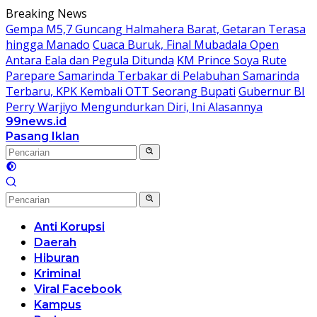
Langsung
Breaking News
ke
Gempa M5,7 Guncang Halmahera Barat, Getaran Terasa
konten
hingga Manado
Cuaca Buruk, Final Mubadala Open
Antara Eala dan Pegula Ditunda
KM Prince Soya Rute
Parepare Samarinda Terbakar di Pelabuhan Samarinda
Terbaru, KPK Kembali OTT Seorang Bupati
Gubernur BI
Perry Warjiyo Mengundurkan Diri, Ini Alasannya
99news.id
Terbaik
Pasang Iklan
Terbaik
Anti Korupsi
Daerah
Hiburan
Kriminal
Viral Facebook
Kampus