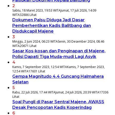
Palsukan Dokumen Kepala Balitbang
2
Sabtu, 18 Maret 2023, 19:53 WITA
Jumat, 17 Juli 2026, 14:09
WITA
32886 Lihat
Dokumen Palsu Diduga Jadi Dasar
Pemberhentikan Kadis Balitbang dan
Disdukcapil Majene
3
Minggu, 2 Juni 2024, 06:23 WITA
Senin, 30 Desember 2024, 08:46
WITA
20671 Lihat
Sasar Kos-kosan dan Penginapan di Majene,
Polisi Dapati Tiga Muda-mudi Lagi Asyik
4
Kamis, 7 September 2023, 12:54 WITA
Kamis, 7 September 2023,
12:54 WITA
17601 Lihat
Gempa Magnitudo 4.4 Guncang Halmahera
Selatan
5
Rabu, 22 Juli 2026, 17:44 WITA
Jumat, 24 Juli 2026, 20:39 WITA
17336
Lihat
Soal Pungli di Pasar Sentral Majene, AWASS
Desak Pencopotan Kadis Koperindag
6