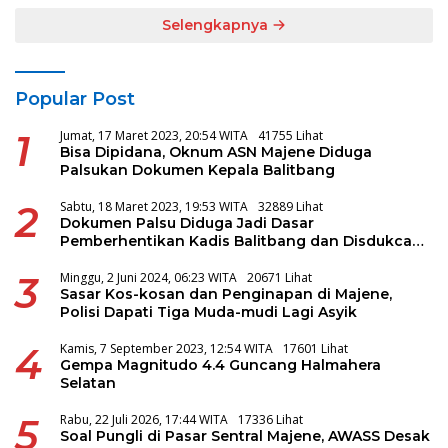
Selengkapnya
Popular Post
1
Jumat, 17 Maret 2023, 20:54 WITA
41755 Lihat
Bisa Dipidana, Oknum ASN Majene Diduga
Palsukan Dokumen Kepala Balitbang
2
Sabtu, 18 Maret 2023, 19:53 WITA
32889 Lihat
Dokumen Palsu Diduga Jadi Dasar
Pemberhentikan Kadis Balitbang dan Disdukcapil
Majene
3
Minggu, 2 Juni 2024, 06:23 WITA
20671 Lihat
Sasar Kos-kosan dan Penginapan di Majene,
Polisi Dapati Tiga Muda-mudi Lagi Asyik
4
Kamis, 7 September 2023, 12:54 WITA
17601 Lihat
Gempa Magnitudo 4.4 Guncang Halmahera
Selatan
5
Rabu, 22 Juli 2026, 17:44 WITA
17336 Lihat
Soal Pungli di Pasar Sentral Majene, AWASS Desak