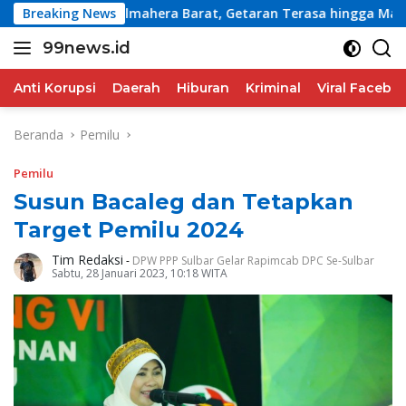
Langsung
Guncang Halmahera Barat, Getaran Terasa hingga Manado
Breaking News
ke
99news.id
konten
Terbaik
Terbaik
Anti Korupsi
Daerah
Hiburan
Kriminal
Viral Facebo
Beranda
Pemilu
Pemilu
Susun Bacaleg dan Tetapkan
Target Pemilu 2024
Tim Redaksi
-
DPW PPP Sulbar Gelar Rapimcab DPC Se-Sulbar
Sabtu, 28 Januari 2023, 10:18 WITA