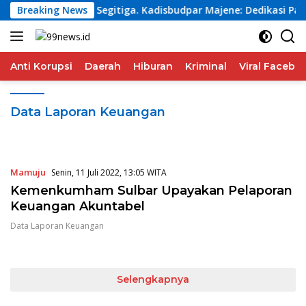
Langsung
ng Sejati Sandeq Segitiga. Kadisbudpar Majene: Dedikasi Para 
Breaking News
ke
konten
Anti Korupsi
Daerah
Hiburan
Kriminal
Viral Facebo
Data Laporan Keuangan
Mamuju
Senin, 11 Juli 2022, 13:05 WITA
Kemenkumham Sulbar Upayakan Pelaporan
Keuangan Akuntabel
Data Laporan Keuangan
Selengkapnya