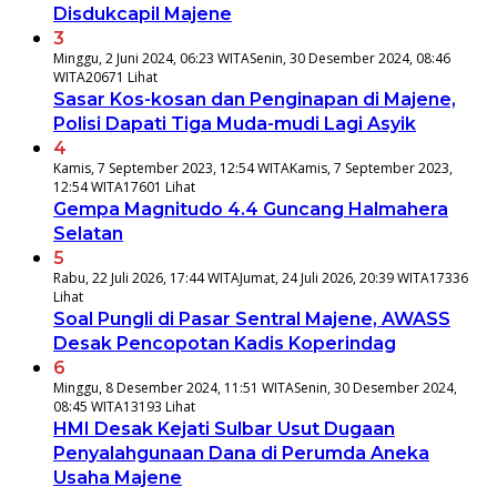
Disdukcapil Majene
3
Minggu, 2 Juni 2024, 06:23 WITA
Senin, 30 Desember 2024, 08:46
WITA
20671 Lihat
Sasar Kos-kosan dan Penginapan di Majene,
Polisi Dapati Tiga Muda-mudi Lagi Asyik
4
Kamis, 7 September 2023, 12:54 WITA
Kamis, 7 September 2023,
12:54 WITA
17601 Lihat
Gempa Magnitudo 4.4 Guncang Halmahera
Selatan
5
Rabu, 22 Juli 2026, 17:44 WITA
Jumat, 24 Juli 2026, 20:39 WITA
17336
Lihat
Soal Pungli di Pasar Sentral Majene, AWASS
Desak Pencopotan Kadis Koperindag
6
Minggu, 8 Desember 2024, 11:51 WITA
Senin, 30 Desember 2024,
08:45 WITA
13193 Lihat
HMI Desak Kejati Sulbar Usut Dugaan
Penyalahgunaan Dana di Perumda Aneka
Usaha Majene