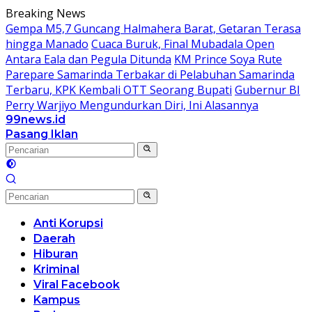
Langsung
Breaking News
ke
Gempa M5,7 Guncang Halmahera Barat, Getaran Terasa
konten
hingga Manado
Cuaca Buruk, Final Mubadala Open
Antara Eala dan Pegula Ditunda
KM Prince Soya Rute
Parepare Samarinda Terbakar di Pelabuhan Samarinda
Terbaru, KPK Kembali OTT Seorang Bupati
Gubernur BI
Perry Warjiyo Mengundurkan Diri, Ini Alasannya
99news.id
Terbaik
Pasang Iklan
Terbaik
Anti Korupsi
Daerah
Hiburan
Kriminal
Viral Facebook
Kampus