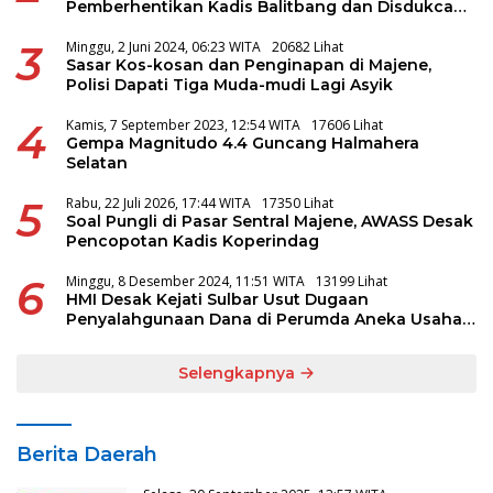
Pemberhentikan Kadis Balitbang dan Disdukcapil
Majene
3
Minggu, 2 Juni 2024, 06:23 WITA
20682 Lihat
Sasar Kos-kosan dan Penginapan di Majene,
Polisi Dapati Tiga Muda-mudi Lagi Asyik
4
Kamis, 7 September 2023, 12:54 WITA
17606 Lihat
Gempa Magnitudo 4.4 Guncang Halmahera
Selatan
5
Rabu, 22 Juli 2026, 17:44 WITA
17350 Lihat
Soal Pungli di Pasar Sentral Majene, AWASS Desak
Pencopotan Kadis Koperindag
6
Minggu, 8 Desember 2024, 11:51 WITA
13199 Lihat
HMI Desak Kejati Sulbar Usut Dugaan
Penyalahgunaan Dana di Perumda Aneka Usaha
Majene
Selengkapnya
Berita Daerah