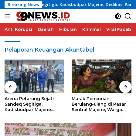
Langsung
Sejati Sandeq Segitiga. Kadisbudpar Majene: Dedikasi Para Pec
Breaking News
ke
konten
Anti Korupsi
Daerah
Hiburan
Kriminal
Viral Facebo
Pelaporan Keuangan Akuntabel
Marak Pencurian
Gempa M5,7 Guncang
Berulang-ulang di Pasar
Halmahera Barat, Getara
Sentral Majene, Warga
Terasa hingga Manado
Desak Pencopotan Kadis