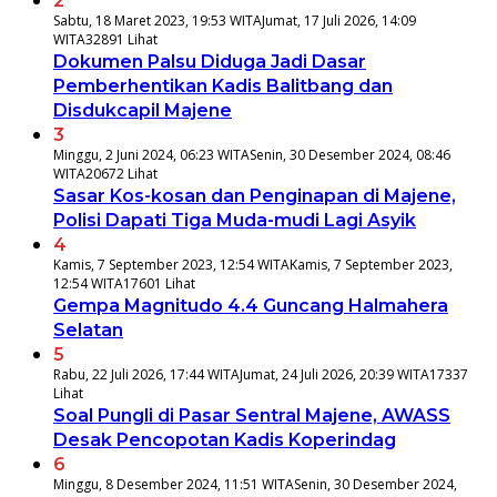
2
Sabtu, 18 Maret 2023, 19:53 WITA
Jumat, 17 Juli 2026, 14:09
WITA
32891 Lihat
Dokumen Palsu Diduga Jadi Dasar
Pemberhentikan Kadis Balitbang dan
Disdukcapil Majene
3
Minggu, 2 Juni 2024, 06:23 WITA
Senin, 30 Desember 2024, 08:46
WITA
20672 Lihat
Sasar Kos-kosan dan Penginapan di Majene,
Polisi Dapati Tiga Muda-mudi Lagi Asyik
4
Kamis, 7 September 2023, 12:54 WITA
Kamis, 7 September 2023,
12:54 WITA
17601 Lihat
Gempa Magnitudo 4.4 Guncang Halmahera
Selatan
5
Rabu, 22 Juli 2026, 17:44 WITA
Jumat, 24 Juli 2026, 20:39 WITA
17337
Lihat
Soal Pungli di Pasar Sentral Majene, AWASS
Desak Pencopotan Kadis Koperindag
6
Minggu, 8 Desember 2024, 11:51 WITA
Senin, 30 Desember 2024,