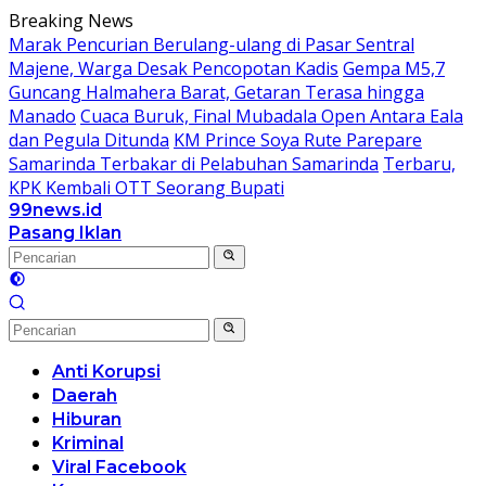
Langsung
Breaking News
ke
Marak Pencurian Berulang-ulang di Pasar Sentral
konten
Majene, Warga Desak Pencopotan Kadis
Gempa M5,7
Guncang Halmahera Barat, Getaran Terasa hingga
Manado
Cuaca Buruk, Final Mubadala Open Antara Eala
dan Pegula Ditunda
KM Prince Soya Rute Parepare
Samarinda Terbakar di Pelabuhan Samarinda
Terbaru,
KPK Kembali OTT Seorang Bupati
99news.id
Terbaik
Pasang Iklan
Terbaik
Anti Korupsi
Daerah
Hiburan
Kriminal
Viral Facebook