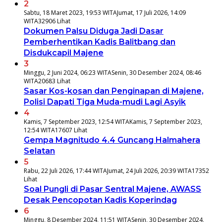
2
Sabtu, 18 Maret 2023, 19:53 WITA
Jumat, 17 Juli 2026, 14:09
WITA
32906 Lihat
Dokumen Palsu Diduga Jadi Dasar
Pemberhentikan Kadis Balitbang dan
Disdukcapil Majene
3
Minggu, 2 Juni 2024, 06:23 WITA
Senin, 30 Desember 2024, 08:46
WITA
20683 Lihat
Sasar Kos-kosan dan Penginapan di Majene,
Polisi Dapati Tiga Muda-mudi Lagi Asyik
4
Kamis, 7 September 2023, 12:54 WITA
Kamis, 7 September 2023,
12:54 WITA
17607 Lihat
Gempa Magnitudo 4.4 Guncang Halmahera
Selatan
5
Rabu, 22 Juli 2026, 17:44 WITA
Jumat, 24 Juli 2026, 20:39 WITA
17352
Lihat
Soal Pungli di Pasar Sentral Majene, AWASS
Desak Pencopotan Kadis Koperindag
6
Minggu, 8 Desember 2024, 11:51 WITA
Senin, 30 Desember 2024,