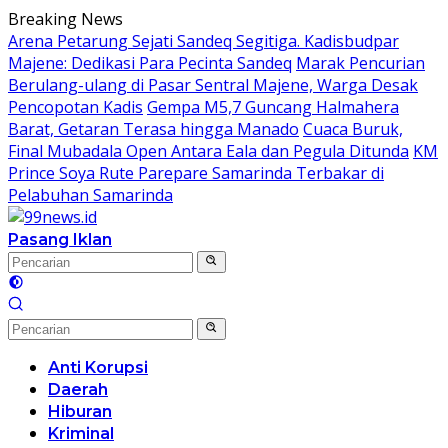
Langsung
Breaking News
ke
Arena Petarung Sejati Sandeq Segitiga. Kadisbudpar
konten
Majene: Dedikasi Para Pecinta Sandeq
Marak Pencurian
Berulang-ulang di Pasar Sentral Majene, Warga Desak
Pencopotan Kadis
Gempa M5,7 Guncang Halmahera
Barat, Getaran Terasa hingga Manado
Cuaca Buruk,
Final Mubadala Open Antara Eala dan Pegula Ditunda
KM
Prince Soya Rute Parepare Samarinda Terbakar di
Pelabuhan Samarinda
Pasang Iklan
Anti Korupsi
Daerah
Hiburan
Kriminal