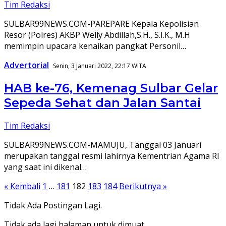
Tim Redaksi
SULBAR99NEWS.COM-PAREPARE Kepala Kepolisian
Resor (Polres) AKBP Welly Abdillah,S.H., S.I.K., M.H
memimpin upacara kenaikan pangkat Personil…
Advertorial
Senin, 3 Januari 2022, 22:17 WITA
HAB ke-76, Kemenag Sulbar Gelar
Sepeda Sehat dan Jalan Santai
Tim Redaksi
SULBAR99NEWS.COM-MAMUJU, Tanggal 03 Januari
merupakan tanggal resmi lahirnya Kementrian Agama RI
yang saat ini dikenal…
Paginasi
« Kembali
1
…
181
182
183
184
Berikutnya »
pos
Tidak Ada Postingan Lagi.
Tidak ada lagi halaman untuk dimuat.