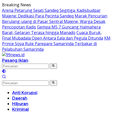
Langsung
Breaking News
ke
Arena Petarung Sejati Sandeq Segitiga. Kadisbudpar
konten
Majene: Dedikasi Para Pecinta Sandeq
Marak Pencurian
Berulang-ulang di Pasar Sentral Majene, Warga Desak
Pencopotan Kadis
Gempa M5,7 Guncang Halmahera
Barat, Getaran Terasa hingga Manado
Cuaca Buruk,
Final Mubadala Open Antara Eala dan Pegula Ditunda
KM
Prince Soya Rute Parepare Samarinda Terbakar di
Pelabuhan Samarinda
Pasang Iklan
Anti Korupsi
Daerah
Hiburan
Kriminal