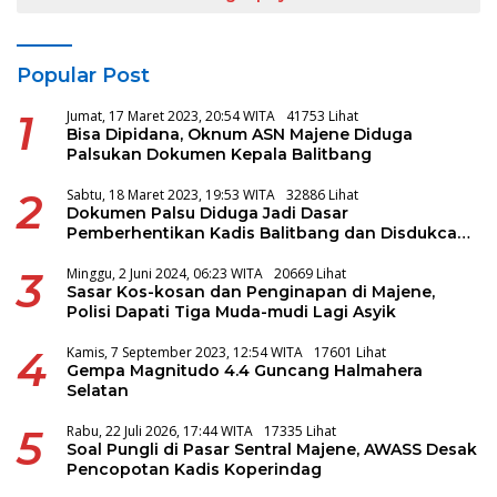
Popular Post
1
Jumat, 17 Maret 2023, 20:54 WITA
41753 Lihat
Bisa Dipidana, Oknum ASN Majene Diduga
Palsukan Dokumen Kepala Balitbang
2
Sabtu, 18 Maret 2023, 19:53 WITA
32886 Lihat
Dokumen Palsu Diduga Jadi Dasar
Pemberhentikan Kadis Balitbang dan Disdukcapil
Majene
3
Minggu, 2 Juni 2024, 06:23 WITA
20669 Lihat
Sasar Kos-kosan dan Penginapan di Majene,
Polisi Dapati Tiga Muda-mudi Lagi Asyik
4
Kamis, 7 September 2023, 12:54 WITA
17601 Lihat
Gempa Magnitudo 4.4 Guncang Halmahera
Selatan
5
Rabu, 22 Juli 2026, 17:44 WITA
17335 Lihat
Soal Pungli di Pasar Sentral Majene, AWASS Desak
Pencopotan Kadis Koperindag