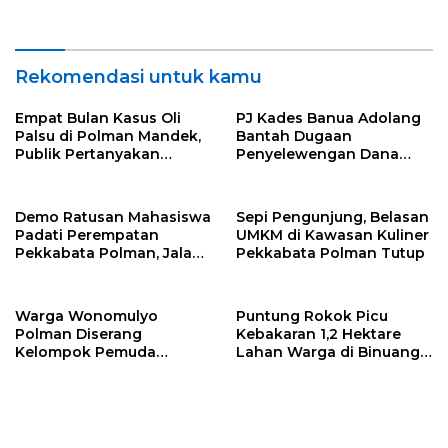
Bersenjata Busur, Polisi
Hangus
Turun Tangan
Rekomendasi untuk kamu
Empat Bulan Kasus Oli
PJ Kades Banua Adolang
Palsu di Polman Mandek,
Bantah Dugaan
Publik Pertanyakan
Penyelewengan Dana
Integritas Polda Sulbar
BPD, Pastikan
Pengelolaan Dana Desa
Transparan
Demo Ratusan Mahasiswa
Sepi Pengunjung, Belasan
Padati Perempatan
UMKM di Kawasan Kuliner
Pekkabata Polman, Jalan
Pekkabata Polman Tutup
Trans Sulawesi Lumpuh
Total
Warga Wonomulyo
Puntung Rokok Picu
Polman Diserang
Kebakaran 1,2 Hektare
Kelompok Pemuda
Lahan Warga di Binuang
Bersenjata Busur, Polisi
Hangus
Turun Tangan