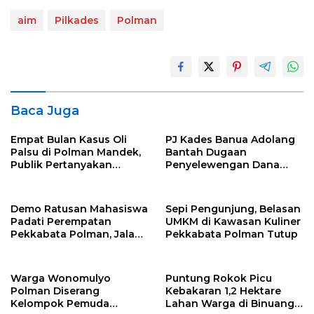
aim
Pilkades
Polman
Baca Juga
Empat Bulan Kasus Oli
PJ Kades Banua Adolang
Palsu di Polman Mandek,
Bantah Dugaan
Publik Pertanyakan
Penyelewengan Dana
Integritas Polda Sulbar
BPD, Pastikan
Pengelolaan Dana Desa
Transparan
Demo Ratusan Mahasiswa
Sepi Pengunjung, Belasan
Padati Perempatan
UMKM di Kawasan Kuliner
Pekkabata Polman, Jalan
Pekkabata Polman Tutup
Trans Sulawesi Lumpuh
Total
Warga Wonomulyo
Puntung Rokok Picu
Polman Diserang
Kebakaran 1,2 Hektare
Kelompok Pemuda
Lahan Warga di Binuang