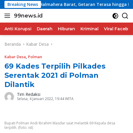
Langsung
M5,7 Guncang Halmahera Barat, Getaran Terasa hingga Mana
Breaking News
ke
99news.id
konten
Terbaik
Terbaik
Anti Korupsi
Daerah
Hiburan
Kriminal
Viral Facebo
Beranda
Kabar Desa
Kabar Desa
,
Polman
69 Kades Terpilih Pilkades
Serentak 2021 di Polman
Dilantik
Tim Redaksi
Selasa, 4 Januari 2022, 19:44 WITA
Bupati Polman Andi Ibrahim Masdar saat melantik 69 Kepala desa
terpilih. (foto: ist)