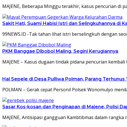
MAJENE, Beberapa Minggu terakhir, kasus pencurian di pas
Sakit Hati, Suami Habisi Istri dan Selingkuhannya di 
99NEWS.ID -Tak tahan lihat istri berselingkuh dengan seora
PKM Banggae Dibobol Maling, Segini Kerugiannya
MAJENE – Kasus dugaan tindak pidana pencurian kembali t
Hal Sepele di Desa Pulliwa Polman, Parang Terhunus 
POLMAN – Gerak cepat Personil Polsek Wonomulyo menda
Sasar Kos-kosan dan Penginapan di Majene, Polisi Da
MAJENE, Antisipasi gangguan Kambtibmas dalam rangka me