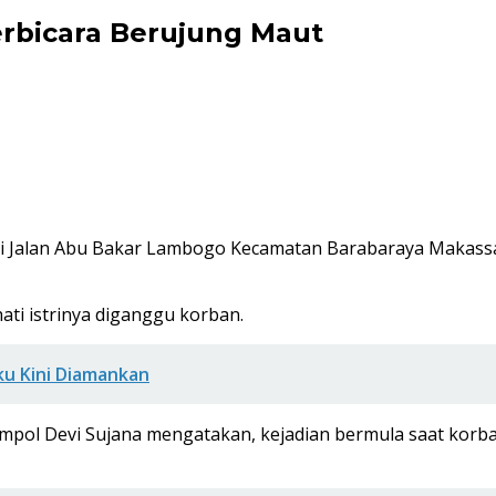
erbicara Berujung Maut
8) di Jalan Abu Bakar Lambogo Kecamatan Barabaraya Makass
ati istrinya diganggu korban.
ku Kini Diamankan
pol Devi Sujana mengatakan, kejadian bermula saat korban