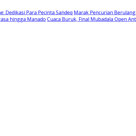
e: Dedikasi Para Pecinta Sandeq
Marak Pencurian Berulang-
rasa hingga Manado
Cuaca Buruk, Final Mubadala Open Ant