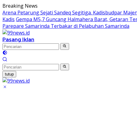
Langsung
Breaking News
ke
Arena Petarung Sejati Sandeq Segitiga. Kadisbudpar Majen
konten
Kadis
Gempa M5,7 Guncang Halmahera Barat, Getaran Te
Parepare Samarinda Terbakar di Pelabuhan Samarinda
Pasang Iklan
tutup