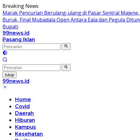
Langsung
Breaking News
ke
Marak Pencurian Berulang-ulang di Pasar Sentral Majene
konten
Buruk, Final Mubadala Open Antara Eala dan Pegula Ditun
Bupati
99news.id
Terbaik
Pasang Iklan
Terbaik
tutup
99news.id
Terbaik
Terbaik
Home
Covid
Daerah
Hiburan
Kampus
Kesehatan