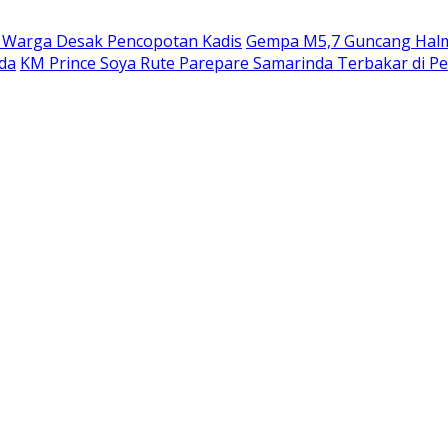
, Warga Desak Pencopotan Kadis
Gempa M5,7 Guncang Halm
da
KM Prince Soya Rute Parepare Samarinda Terbakar di P