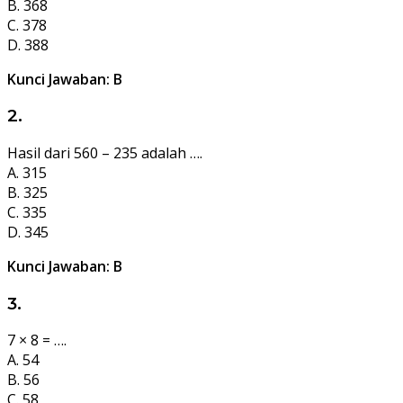
B. 368
C. 378
D. 388
Kunci Jawaban: B
2.
Hasil dari 560 – 235 adalah ….
A. 315
B. 325
C. 335
D. 345
Kunci Jawaban: B
3.
7 × 8 = ….
A. 54
B. 56
C. 58