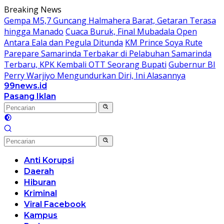
Langsung
Breaking News
ke
Gempa M5,7 Guncang Halmahera Barat, Getaran Terasa
konten
hingga Manado
Cuaca Buruk, Final Mubadala Open
Antara Eala dan Pegula Ditunda
KM Prince Soya Rute
Parepare Samarinda Terbakar di Pelabuhan Samarinda
Terbaru, KPK Kembali OTT Seorang Bupati
Gubernur BI
Perry Warjiyo Mengundurkan Diri, Ini Alasannya
99news.id
Terbaik
Pasang Iklan
Terbaik
Anti Korupsi
Daerah
Hiburan
Kriminal
Viral Facebook
Kampus