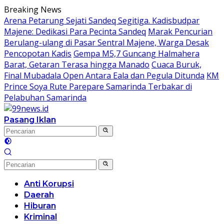
Langsung
Breaking News
ke
Arena Petarung Sejati Sandeq Segitiga. Kadisbudpar
konten
Majene: Dedikasi Para Pecinta Sandeq
Marak Pencurian
Berulang-ulang di Pasar Sentral Majene, Warga Desak
Pencopotan Kadis
Gempa M5,7 Guncang Halmahera
Barat, Getaran Terasa hingga Manado
Cuaca Buruk,
Final Mubadala Open Antara Eala dan Pegula Ditunda
KM
Prince Soya Rute Parepare Samarinda Terbakar di
Pelabuhan Samarinda
Pasang Iklan
Anti Korupsi
Daerah
Hiburan
Kriminal