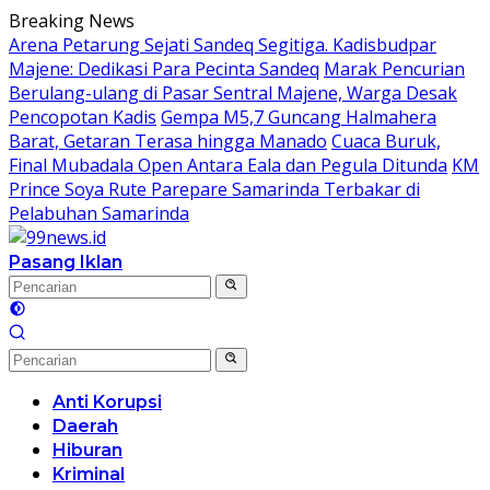
Langsung
Breaking News
ke
Arena Petarung Sejati Sandeq Segitiga. Kadisbudpar
konten
Majene: Dedikasi Para Pecinta Sandeq
Marak Pencurian
Berulang-ulang di Pasar Sentral Majene, Warga Desak
Pencopotan Kadis
Gempa M5,7 Guncang Halmahera
Barat, Getaran Terasa hingga Manado
Cuaca Buruk,
Final Mubadala Open Antara Eala dan Pegula Ditunda
KM
Prince Soya Rute Parepare Samarinda Terbakar di
Pelabuhan Samarinda
Pasang Iklan
Anti Korupsi
Daerah
Hiburan
Kriminal