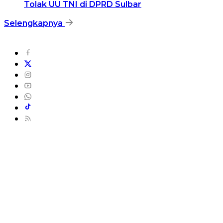
Tolak UU TNI di DPRD Sulbar
Selengkapnya
Rate Card
Pedoman Media Siber
Redaksi
Privacy Policy
Copyright2022@99news.id
Advertorial
Anti Korupsi
Covid