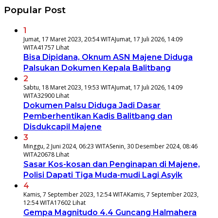
Popular Post
1
Jumat, 17 Maret 2023, 20:54 WITA
Jumat, 17 Juli 2026, 14:09
WITA
41757 Lihat
Bisa Dipidana, Oknum ASN Majene Diduga
Palsukan Dokumen Kepala Balitbang
2
Sabtu, 18 Maret 2023, 19:53 WITA
Jumat, 17 Juli 2026, 14:09
WITA
32900 Lihat
Dokumen Palsu Diduga Jadi Dasar
Pemberhentikan Kadis Balitbang dan
Disdukcapil Majene
3
Minggu, 2 Juni 2024, 06:23 WITA
Senin, 30 Desember 2024, 08:46
WITA
20678 Lihat
Sasar Kos-kosan dan Penginapan di Majene,
Polisi Dapati Tiga Muda-mudi Lagi Asyik
4
Kamis, 7 September 2023, 12:54 WITA
Kamis, 7 September 2023,
12:54 WITA
17602 Lihat
Gempa Magnitudo 4.4 Guncang Halmahera