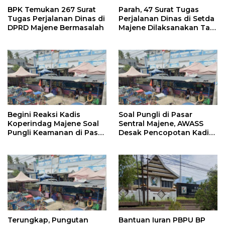
BPK Temukan 267 Surat
Parah, 47 Surat Tugas
Tugas Perjalanan Dinas di
Perjalanan Dinas di Setda
DPRD Majene Bermasalah
Majene Dilaksanakan Tak
Sesuai Tanggalnya
Begini Reaksi Kadis
Soal Pungli di Pasar
Koperindag Majene Soal
Sentral Majene, AWASS
Pungli Keamanan di Pasar
Desak Pencopotan Kadis
Sentral
Koperindag
Terungkap, Pungutan
Bantuan Iuran PBPU BP