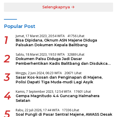
Selengkapnya
Popular Post
1
Jumat, 17 Maret 2023, 20:54 WITA
41756 Lihat
Bisa Dipidana, Oknum ASN Majene Diduga
Palsukan Dokumen Kepala Balitbang
2
Sabtu, 18 Maret 2023, 19:53 WITA
32889 Lihat
Dokumen Palsu Diduga Jadi Dasar
Pemberhentikan Kadis Balitbang dan Disdukcapil
Majene
3
Minggu, 2 Juni 2024, 06:23 WITA
20671 Lihat
Sasar Kos-kosan dan Penginapan di Majene,
Polisi Dapati Tiga Muda-mudi Lagi Asyik
4
Kamis, 7 September 2023, 12:54 WITA
17601 Lihat
Gempa Magnitudo 4.4 Guncang Halmahera
Selatan
5
Rabu, 22 Juli 2026, 17:44 WITA
17336 Lihat
Soal Pungli di Pasar Sentral Majene, AWASS Desak