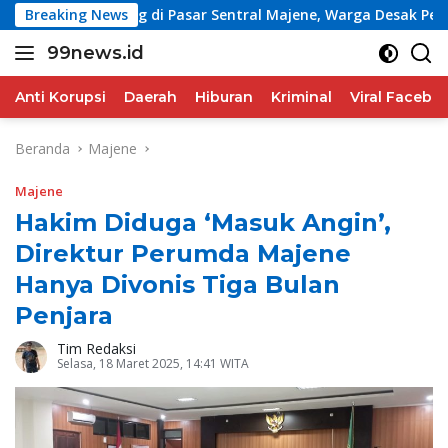
Langsung
ulang-ulang di Pasar Sentral Majene, Warga Desak Pencopotan 
Breaking News
ke
99news.id
konten
Terbaik
Terbaik
Anti Korupsi
Daerah
Hiburan
Kriminal
Viral Facebo
Beranda
Majene
Majene
Hakim Diduga ‘Masuk Angin’,
Direktur Perumda Majene
Hanya Divonis Tiga Bulan
Penjara
Tim Redaksi
Selasa, 18 Maret 2025, 14:41 WITA