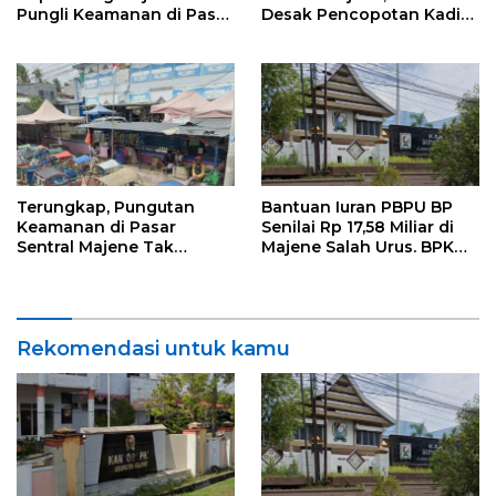
Pungli Keamanan di Pasar
Desak Pencopotan Kadis
Sentral
Koperindag
Terungkap, Pungutan
Bantuan Iuran PBPU BP
Keamanan di Pasar
Senilai Rp 17,58 Miliar di
Sentral Majene Tak
Majene Salah Urus. BPK
Berdasar Hukum
Temukan Pemborosan Rp
160 Juta Lebih
Rekomendasi untuk kamu