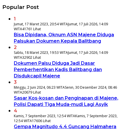
Popular Post
1
Jumat, 17 Maret 2023, 20:54 WITA
Jumat, 17 Juli 2026, 14:09
WITA
41761 Lihat
Bisa Dipidana, Oknum ASN Majene Diduga
Palsukan Dokumen Kepala Balitbang
2
Sabtu, 18 Maret 2023, 19:53 WITA
Jumat, 17 Juli 2026, 14:09
WITA
32902 Lihat
Dokumen Palsu Diduga Jadi Dasar
Pemberhentikan Kadis Balitbang dan
Disdukcapil Majene
3
Minggu, 2 Juni 2024, 06:23 WITA
Senin, 30 Desember 2024, 08:46
WITA
20679 Lihat
Sasar Kos-kosan dan Penginapan di Majene,
Polisi Dapati Tiga Muda-mudi Lagi Asyik
4
Kamis, 7 September 2023, 12:54 WITA
Kamis, 7 September 2023,
12:54 WITA
17606 Lihat
Gempa Magnitudo 4.4 Guncang Halmahera