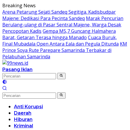
Langsung
Breaking News
ke
Arena Petarung Sejati Sandeq Segitiga. Kadisbudpar
konten
Majene: Dedikasi Para Pecinta Sandeq
Marak Pencurian
Berulang-ulang di Pasar Sentral Majene, Warga Desak
Pencopotan Kadis
Gempa M5,7 Guncang Halmahera
Barat, Getaran Terasa hingga Manado
Cuaca Buruk,
Final Mubadala Open Antara Eala dan Pegula Ditunda
KM
Prince Soya Rute Parepare Samarinda Terbakar di
Pelabuhan Samarinda
Pasang Iklan
Anti Korupsi
Daerah
Hiburan
Kriminal