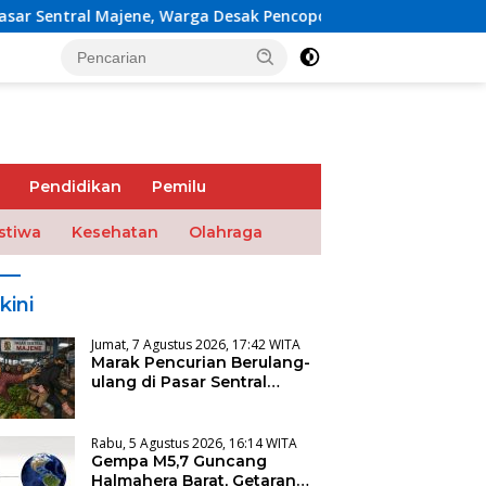
ne, Warga Desak Pencopotan Kadis
Gempa M5,7 Guncan
Pendidikan
Pemilu
stiwa
Kesehatan
Olahraga
kini
Jumat, 7 Agustus 2026, 17:42 WITA
Marak Pencurian Berulang-
ulang di Pasar Sentral
Majene, Warga Desak
Pencopotan Kadis
Rabu, 5 Agustus 2026, 16:14 WITA
Gempa M5,7 Guncang
Halmahera Barat, Getaran