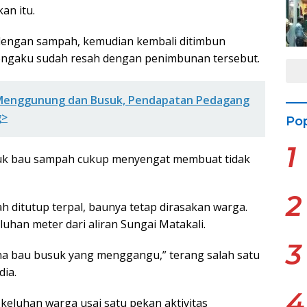
an itu.
si dengan sampah, kemudian kembali ditimbun
engaku sudah resah dengan penimbunan tersebut.
Menggunung dan Busuk, Pendapatan Pedagang
g>
Pop
1
suk bau sampah cukup menyengat membuat tidak
2
 ditutup terpal, baunya tetap dirasakan warga.
luhan meter dari aliran Sungai Matakali.
3
ena bau busuk yang menggangu,” terang salah satu
ia.
4
eluhan warga usai satu pekan aktivitas