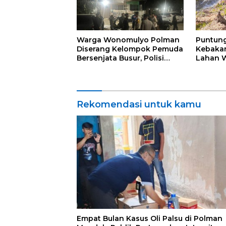
Warga Wonomulyo Polman
Puntung
Diserang Kelompok Pemuda
Kebakar
Bersenjata Busur, Polisi
Lahan W
Turun Tangan
Hangus
Rekomendasi untuk kamu
Empat Bulan Kasus Oli Palsu di Polman