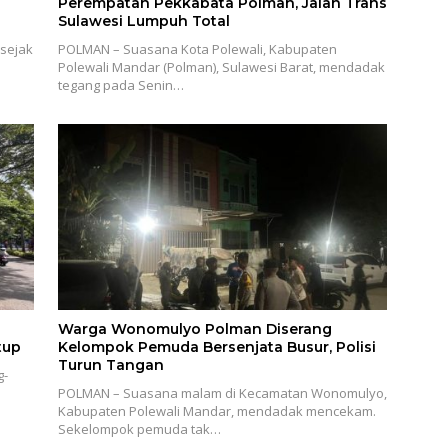
Perempatan Pekkabata Polman, Jalan Trans
Sulawesi Lumpuh Total
sejak
POLMAN – Suasana Kota Polewali, Kabupaten
Polewali Mandar (Polman), Sulawesi Barat, mendadak
tegang pada Senin…
Warga Wonomulyo Polman Diserang
tup
Kelompok Pemuda Bersenjata Busur, Polisi
Turun Tangan
g-
POLMAN – Suasana malam di Kecamatan Wonomulyo,
Kabupaten Polewali Mandar, mendadak mencekam.
Sekelompok pemuda tak…