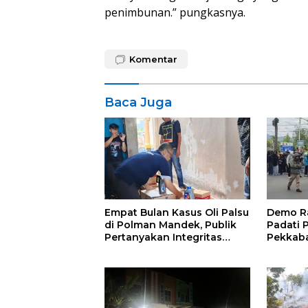
penimbunan.” pungkasnya.
Komentar
Baca Juga
Empat Bulan Kasus Oli Palsu
Demo R
di Polman Mandek, Publik
Padati 
Pertanyakan Integritas
Pekkaba
Polda Sulbar
Trans S
Total