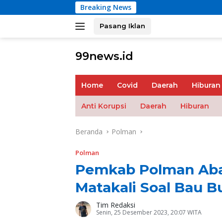
Langsung
Breaking News
ke
konten
Pasang Iklan
tutup
99news.id
Terbaik
Terbaik
Home
Covid
Daerah
Hiburan
Anti Korupsi
Daerah
Hiburan
Beranda
Polman
Polman
Pemkab Polman Aba
Matakali Soal Bau 
Tim Redaksi
Senin, 25 Desember 2023, 20:07 WITA