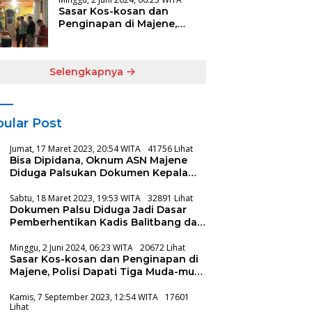
Sasar Kos-kosan dan
Penginapan di Majene,
Polisi Dapati Tiga Muda-
mudi Lagi Asyik
Selengkapnya
ular Post
Jumat, 17 Maret 2023, 20:54 WITA
41756 Lihat
Bisa Dipidana, Oknum ASN Majene
Diduga Palsukan Dokumen Kepala
Balitbang
Sabtu, 18 Maret 2023, 19:53 WITA
32891 Lihat
Dokumen Palsu Diduga Jadi Dasar
Pemberhentikan Kadis Balitbang dan
Disdukcapil Majene
Minggu, 2 Juni 2024, 06:23 WITA
20672 Lihat
Sasar Kos-kosan dan Penginapan di
Majene, Polisi Dapati Tiga Muda-mudi
Lagi Asyik
Kamis, 7 September 2023, 12:54 WITA
17601
Lihat