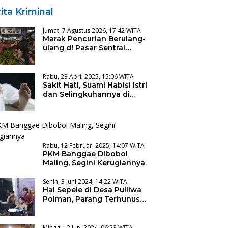
ita Kriminal
Jumat, 7 Agustus 2026, 17:42 WITA
Marak Pencurian Berulang-
ulang di Pasar Sentral
Majene, Warga Desak
Pencopotan Kadis
Rabu, 23 April 2025, 15:06 WITA
Sakit Hati, Suami Habisi Istri
dan Selingkuhannya di
Kamar Kos
Rabu, 12 Februari 2025, 14:07 WITA
PKM Banggae Dibobol
Maling, Segini Kerugiannya
Senin, 3 Juni 2024, 14:22 WITA
Hal Sepele di Desa Pulliwa
Polman, Parang Terhunus
“Berbicara”
Minggu, 2 Juni 2024, 06:23 WITA