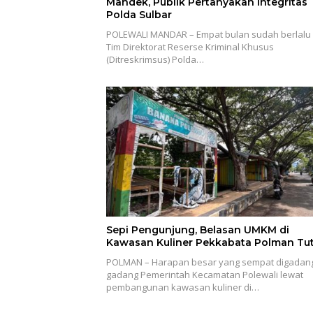
Mandek, Publik Pertanyakan Integritas
Polda Sulbar
POLEWALI MANDAR – Empat bulan sudah berlalu 
Tim Direktorat Reserse Kriminal Khusus
(Ditreskrimsus) Polda…
Sepi Pengunjung, Belasan UMKM di
Kawasan Kuliner Pekkabata Polman Tu
POLMAN – Harapan besar yang sempat digadan
gadang Pemerintah Kecamatan Polewali lewat
pembangunan kawasan kuliner di…