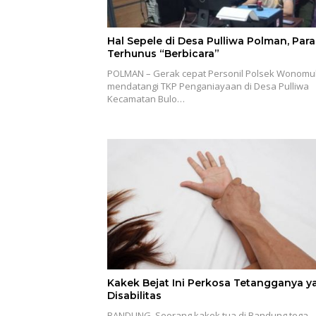
Hal Sepele di Desa Pulliwa Polman, Par
Terhunus “Berbicara”
POLMAN – Gerak cepat Personil Polsek Wonomu
mendatangi TKP Penganiayaan di Desa Pulliwa
Kecamatan Bulo…
Kakek Bejat Ini Perkosa Tetangganya y
Disabilitas
BANDUNG, Seorang kakek tua di Bandung tega