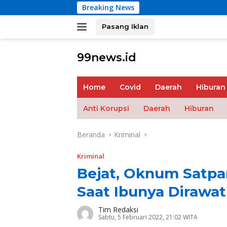
Langsung
Breaking News
ke
konten
Pasang Iklan
tutup
99news.id
Terbaik
Terbaik
Home
Covid
Daerah
Hiburan
Anti Korupsi
Daerah
Hiburan
Beranda
Kriminal
Kriminal
Bejat, Oknum Satpa
Saat Ibunya Dirawat
Tim Redaksi
Sabtu, 5 Februari 2022, 21:02 WITA