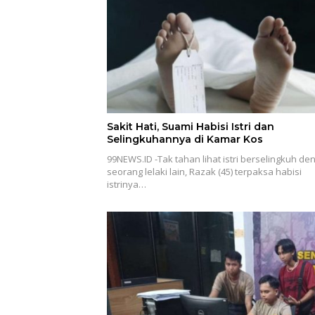
Sakit Hati, Suami Habisi Istri dan
Selingkuhannya di Kamar Kos
99NEWS.ID -Tak tahan lihat istri berselingkuh de
seorang lelaki lain, Razak (45) terpaksa habisi
istrinya…