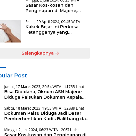
Minggu, 2 Juni 2024, 06:23 WITA
Sasar Kos-kosan dan
Penginapan di Majene,
Polisi Dapati Tiga Muda-
mudi Lagi Asyik
Senin, 29 April 2024, 09:45 WITA
Kakek Bejat Ini Perkosa
Tetangganya yang
Disabilitas
Selengkapnya
ular Post
Jumat, 17 Maret 2023, 20:54 WITA
41755 Lihat
Bisa Dipidana, Oknum ASN Majene
Diduga Palsukan Dokumen Kepala
Balitbang
Sabtu, 18 Maret 2023, 19:53 WITA
32889 Lihat
Dokumen Palsu Diduga Jadi Dasar
Pemberhentikan Kadis Balitbang dan
Disdukcapil Majene
Minggu, 2 Juni 2024, 06:23 WITA
20671 Lihat
Sasar Kos-kosan dan Penginapan di