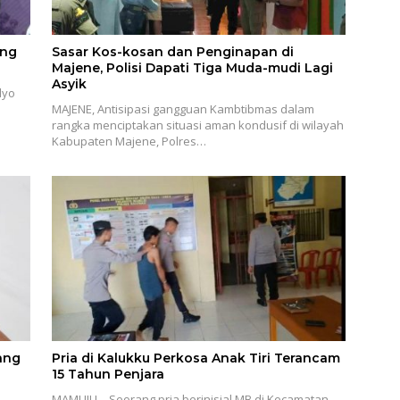
ang
Sasar Kos-kosan dan Penginapan di
Majene, Polisi Dapati Tiga Muda-mudi Lagi
Asyik
lyo
MAJENE, Antisipasi gangguan Kambtibmas dalam
rangka menciptakan situasi aman kondusif di wilayah
Kabupaten Majene, Polres…
ang
Pria di Kalukku Perkosa Anak Tiri Terancam
15 Tahun Penjara
MAMUJU – Seorang pria berinisial MB di Kecamatan