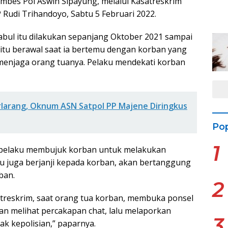
mbes Pol Aswin Sipayung, melalui Kasatreskrim
Rudi Trihandoyo, Sabtu 5 Februari 2022.
abul itu dilakukan sepanjang Oktober 2021 sampai
itu berawal saat ia bertemu dengan korban yang
menjaga orang tuanya. Pelaku mendekati korban
rlarang, Oknum ASN Satpol PP Majene Diringkus
Pop
1
 pelaku membujuk korban untuk melakukan
ku juga berjanji kepada korban, akan bertanggung
ban.
2
treskrim, saat orang tua korban, membuka ponsel
rban melihat percakapan chat, lalu melaporkan
3
k kepolisian,” paparnya.