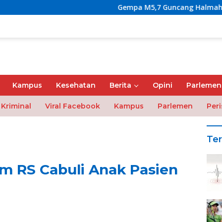
Gempa M5,7 Guncang Halmahera Barat, Getar
Kampus
Kesehatan
Berita
Opini
Parlemen
Kriminal
Viral Facebook
Kampus
Parlemen
Peri
Ter
m RS Cabuli Anak Pasien