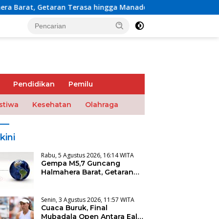
an Terasa hingga Manado
Cuaca Buruk, Final Mubadal
Pendidikan
Pemilu
stiwa
Kesehatan
Olahraga
kini
Rabu, 5 Agustus 2026, 16:14 WITA
Gempa M5,7 Guncang
Halmahera Barat, Getaran
Terasa hingga Manado
Senin, 3 Agustus 2026, 11:57 WITA
Cuaca Buruk, Final
Mubadala Open Antara Eala