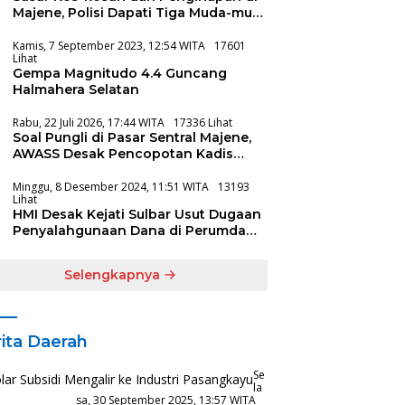
Majene, Polisi Dapati Tiga Muda-mudi
Lagi Asyik
Kamis, 7 September 2023, 12:54 WITA
17601
Lihat
Gempa Magnitudo 4.4 Guncang
Halmahera Selatan
Rabu, 22 Juli 2026, 17:44 WITA
17336 Lihat
Soal Pungli di Pasar Sentral Majene,
AWASS Desak Pencopotan Kadis
Koperindag
Minggu, 8 Desember 2024, 11:51 WITA
13193
Lihat
HMI Desak Kejati Sulbar Usut Dugaan
Penyalahgunaan Dana di Perumda
Aneka Usaha Majene
Selengkapnya
ita Daerah
Se
La
Sa, 30 September 2025, 13:57 WITA