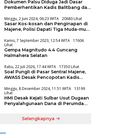
Dokumen Palsu Diduga Jadi Dasar
Pemberhentikan Kadis Balitbang dan
Disdukcapil Majene
Minggu, 2 Juni 2024, 06:23 WITA
20680 Lihat
Sasar Kos-kosan dan Penginapan di
Majene, Polisi Dapati Tiga Muda-mudi
Lagi Asyik
Kamis, 7 September 2023, 12:54 WITA
17606
Lihat
Gempa Magnitudo 4.4 Guncang
Halmahera Selatan
Rabu, 22 Juli 2026, 17:44 WITA
17350 Lihat
Soal Pungli di Pasar Sentral Majene,
AWASS Desak Pencopotan Kadis
Koperindag
Minggu, 8 Desember 2024, 11:51 WITA
13199
Lihat
HMI Desak Kejati Sulbar Usut Dugaan
Penyalahgunaan Dana di Perumda
Aneka Usaha Majene
Selengkapnya