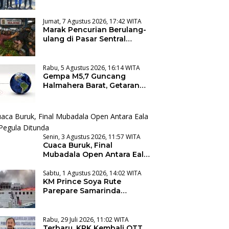
Kadisbudpar Majene:
Dedikasi Para Pecinta
Sandeq
Jumat, 7 Agustus 2026, 17:42 WITA
Marak Pencurian Berulang-
ulang di Pasar Sentral
Majene, Warga Desak
Pencopotan Kadis
Rabu, 5 Agustus 2026, 16:14 WITA
Gempa M5,7 Guncang
Halmahera Barat, Getaran
Terasa hingga Manado
Senin, 3 Agustus 2026, 11:57 WITA
Cuaca Buruk, Final
Mubadala Open Antara Eala
dan Pegula Ditunda
Sabtu, 1 Agustus 2026, 14:02 WITA
KM Prince Soya Rute
Parepare Samarinda
Terbakar di Pelabuhan
Samarinda
Rabu, 29 Juli 2026, 11:02 WITA
Terbaru, KPK Kembali OTT