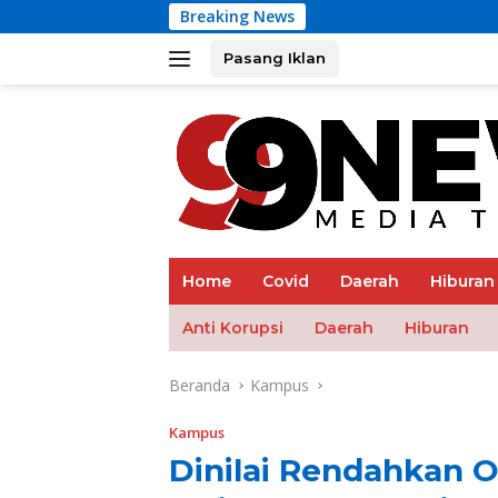
Langsung
Breaking News
Arena 
ke
konten
Pasang Iklan
tutup
Home
Covid
Daerah
Hiburan
Anti Korupsi
Daerah
Hiburan
Beranda
Kampus
Kampus
Dinilai Rendahkan 