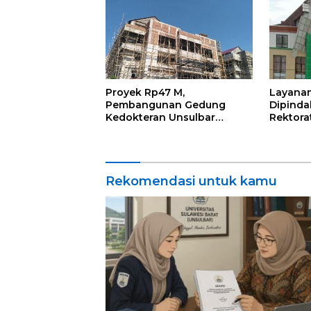
Waktu
Proyek Rp47 M,
Layanan
Pembangunan Gedung
Dipinda
Kedokteran Unsulbar
Rektora
Dampingan Kejati Sulbar
Terancam Molor
Rekomendasi untuk kamu