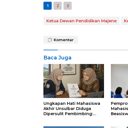
1
2
3
Ketua Dewan Pendidikan Majene
K
Komentar
Baca Juga
Ungkapan Hati Mahasiswa
Pemprov
Akhir Unsulbar Diduga
Mahasi
Dipersulit Pembimbing:
Beasisw
Tolong Pak Rektor
Unsulba
Rampung