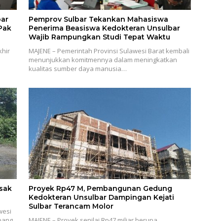
bar
Pemprov Sulbar Tekankan Mahasiswa
Pak
Penerima Beasiswa Kedokteran Unsulbar
Wajib Rampungkan Studi Tepat Waktu
hir
MAJENE – Pemerintah Provinsi Sulawesi Barat kembali
menunjukkan komitmennya dalam meningkatkan
kualitas sumber daya manusia…
sak
Proyek Rp47 M, Pembangunan Gedung
Kedokteran Unsulbar Dampingan Kejati
Sulbar Terancam Molor
wesi
bang,
MAJENE – Proyek senilai Rp47 miliar berupa