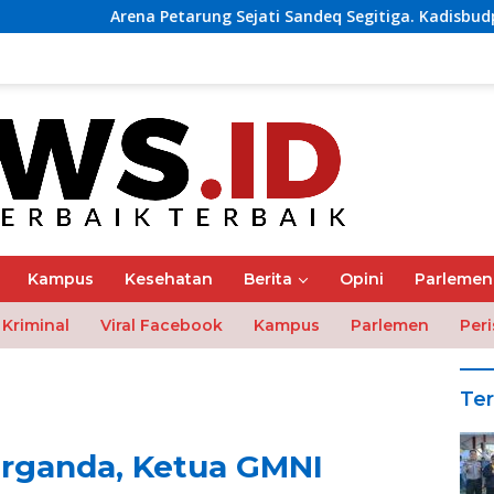
Petarung Sejati Sandeq Segitiga. Kadisbudpar Majene: Dedikasi
Kampus
Kesehatan
Berita
Opini
Parlemen
Kriminal
Viral Facebook
Kampus
Parlemen
Peri
Ter
Organda, Ketua GMNI