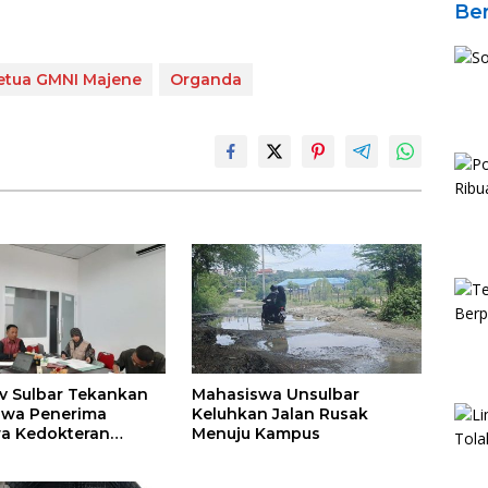
Ber
etua GMNI Majene
Organda
 Sulbar Tekankan
Mahasiswa Unsulbar
swa Penerima
Keluhkan Jalan Rusak
a Kedokteran
Menuju Kampus
r Wajib
kan Studi Tepat