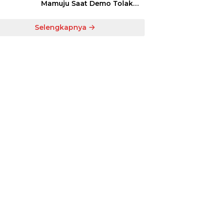
Mamuju Saat Demo Tolak
UU TNI di DPRD Sulbar
Selengkapnya